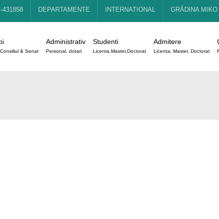
4-431858
DEPARTAMENTE
INTERNATIONAL
GRĂDINA MIKO
oi
Administrativ
Studenti
Admitere
Consiliul & Senat
Personal, dotari
Licenta,Master,Doctorat
Licenta, Master, Doctorat