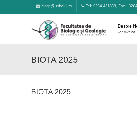
bioge@ubbcluj.ro
Tel: 0264-431858, Fax.: 026
Despre N
Conducerea, 
BIOTA 2025
BIOTA 2025