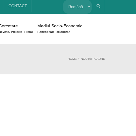
Alege
CONTACT
o
Cercetare
Mediul Socio-Economic
limbă
Reviste, Proiecte, Premii
Parteneriate, colaborari
HOME
NOUTATI CADRE