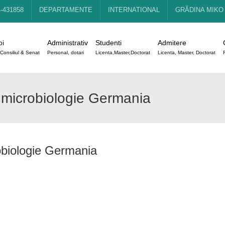
4-431858
DEPARTAMENTE
INTERNATIONAL
GRĂDINA MIKO
oi
Administrativ
Studenti
Admitere
Consiliul & Senat
Personal, dotari
Licenta,Master,Doctorat
Licenta, Master, Doctorat
r microbiologie Germania
obiologie Germania