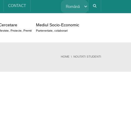
Alege
CONTACT
o
Cercetare
Mediul Socio-Economic
limbă
Reviste, Proiecte, Premii
Parteneriate, colaborari
HOME
NOUTATI STUDENTI