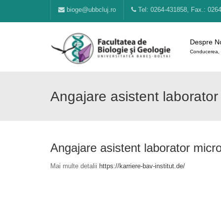
bioge@ubbcluj.ro
Tel: 0264-431858, Fax.: 026
Despre N
Conducerea, 
Angajare asistent laborato
Angajare asistent laborator micr
Mai multe detalii
https://karriere-bav-institut.de/