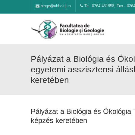
bioge@ubbcluj.ro
Tel: 0264-431858, Fax.: 026
Pályázat a Biológia és Öko
egyetemi asszisztensi állá
keretében
Pályázat a Biológia és Ökológia
képzés keretében