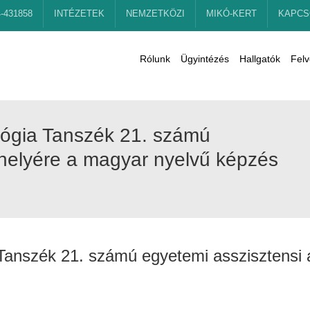
4-431858
INTÉZETEK
NEMZETKÖZI
MIKÓ-KERT
KAPCS
Rólunk
Ügyintézés
Hallgatók
Felv
lógia Tanszék 21. számú
shelyére a magyar nyelvű képzés
 Tanszék 21. számú egyetemi asszisztensi 