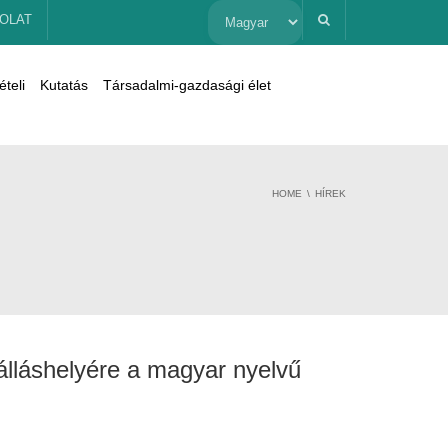
Nyelv
OLAT
kiválasztása
ételi
Kutatás
Társadalmi-gazdasági élet
HOME
HÍREK
álláshelyére a magyar nyelvű