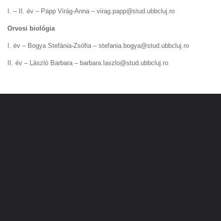
I. – II. év – Papp Virág-Anna – virag.papp@stud.ubbcluj.ro
Orvosi biológia
I. év – Bogya Stefánia-Zsófia – stefania.bogya@stud.ubbcluj.ro
II. év – László Barbara – barbara.laszlo@stud.ubbcluj.ro