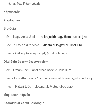
III. év dr. Pap Péter László
Képviselők
Alapképzés
Biológia
I. év – Nagy Anita Judith –
anita.judith.nagy@stud.ubbcluj.ro
II. év – Sütő Kriszta Viola –
kriszta.suto@stud.ubbcluj.ro
III. év – Gál Ágota – agota.gal@stud.ubbcluj.ro
Ökológia és természetvédelem
I. év – Orbán Ábel – abel.orban1@stud.ubbcluj.ro
II. év – Horváth-Kovács Sámuel – samuel.horvath@stud.ubbcluj.ro
III. év – Pataki Előd – elod.pataki@stud.ubbcluj.ro
Magiszteri képzés
Szárazföldi és vízi ökológia