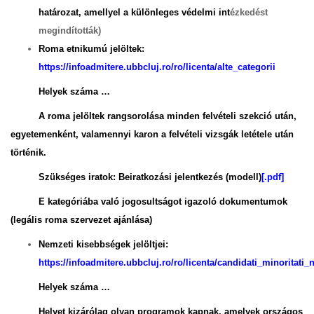
határozat, amellyel a különleges védelmi int
ézkedést
megindították)
Roma etnikumú jelöltek:
https://infoadmitere.ubbcluj.ro/ro/licenta/alte_categorii
Helyek száma …
A roma jelöltek rangsorolása minden felvételi szekció után,
egyetemenként, valamennyi karon a felvételi vizsgák letétele után
történik.
Szükséges iratok: Beiratkozási jelentkezés (modell)
[.pdf]
E kategóriába való jogosultságot igazoló dokumentumok
(legális roma szervezet ajánlása)
Nemzeti kisebbségek jelöltjei:
https://infoadmitere.ubbcluj.ro/ro/licenta/candidati_minoritati_
Helyek száma …
Helyet kizárólag olyan programok kapnak, amelyek országos