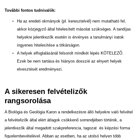
To
v
ábbi fontos
tudnivalók:
Ha az eredeti okmányok (pl. keresztelvél) nem mutatható fel,
akkor közjegyző által hitelesített másolat szükséges. A tandíjas
helyekre jelentkezők esetén is érvényes a tanulmányi iratok
ingyenes hitelesítése a titkárságon.
A helyek elfoglalásánál felsorolt mindkét lépés KÖTELEZŐ.
Ezek be nem tartása és hiányos dosszié az elnyert helyek
elvesztését eredményezi.
A sikeresen felvételizők
rangsorolása
A Biológia és Geológia Karon a rendelkezésre álló helyekre való felvétel
a felvételizők által elért átlagok csökkenő sorrendjében történik, a
jelentkezők által megadott szakpreferencia, tagozat és képzési forma
figyelembevételével. Abban az esetben, ha az utolsó helyen több