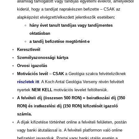
államilag támogatott vagy tandíjas egyetemi évekről, amelyekből
kiderül, hogy a tandíjat naprakészen befizette – CSAK az
alapképzést elvégzett/elkezdett jelentkezők esetében
:
hány évet tanult tandíjas vagy tandíjmentes
oktatásban
a tandíj befizetése megtörtént-e
Keresztlevél
Személyazonossági kártya
Orvosi igazolás
Motivációs levél
–
CSAK
a
Geológia
szakra felvételizőknek
részletek itt
.
A Koch Antal Geológia Verseny révén felvételt
nyertek
NEM KELL
motivációs levelet feltölteniük.
A felvételi díj (összesen 500 RON) = beiratkozási díj (350
RON) és iratkezelési díj (150 RON) kifizetését igazoló
számla.
A díjak kifizetése történhet online a felvételi felületen, postán
vagy banki átutalással is. A felvételi platformon való online
befizetést javasoljuk.
Postai vagy banki utalás esetén a