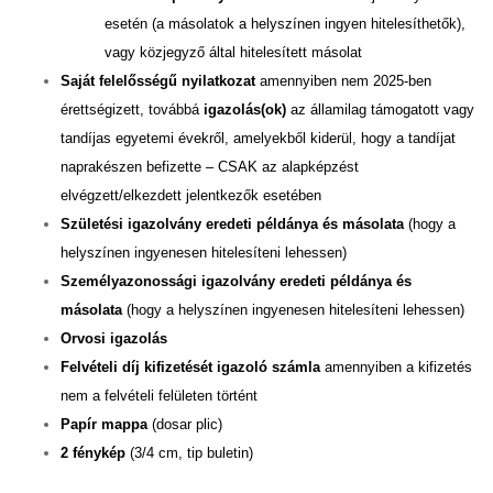
esetén (a másolatok a helyszínen ingyen hitelesíthetők),
vagy közjegyző által hitelesített másolat
Saját felelősségű nyilatkozat
amennyiben nem 2025-ben
érettségizett, továbbá
igazolás(ok)
az államilag támogatott vagy
tandíjas egyetemi évekről, amelyekből kiderül, hogy a tandíjat
naprakészen befizette – CSAK az alapképzést
elvégzett/elkezdett jelentkezők esetében
Születési igazolvány eredeti példánya és másolata
(hogy a
helyszínen ingyenesen hitelesíteni lehessen)
Személyazonossági igazolvány eredeti példánya és
másolata
(hogy a helyszínen ingyenesen hitelesíteni lehessen)
Orvosi igazolás
Felvételi díj kifizetését igazoló számla
amennyiben a kifizetés
nem a felvételi felületen történt
Papír mappa
(dosar plic)
2 fénykép
(3/4 cm, tip buletin)