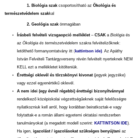
1. Biológia szak
csoportosítható az
Ökológia és
természetvédelem szak
kal
2. Geológia szak
önmagában
Írásbeli felvételi vizsgaopció melléklet
–
CSAK
a
Biológia
és
az
Ökológia és természetvédelem
szakra felvételizőknek:
letölthető formanyomtatvány itt
(
kattintson ide
)
.
Az Apáthy
István Felvételi Tantárgyverseny révén felvételt nyerteknek NEM
KELL ezt a mellékletet kitölteniük.
Érettségi oklevél és törzskönyvi kivonat
(jegyek jegyzéke)
vagy ezzel egyenértékű oklevél.
A nem idei (egy évnél régebbi) érettségi bizonyítvánnyal
rendelkező középiskolai végzettségűeknek saját felelősségre
nyilatkozniuk kell arról, hogy korábban beiratkoztak-e vagy
folytattak-e a román állami egyetemi oktatási rendszerben
tanulmányokat (a megadott modell szerint:
KATTINTSON IDE
).
Ha igen,
igazolást / igazolásokat szükséges benyújtani
az