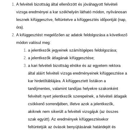
A felvételi bizottság által ellenőrzött és jóváhagyott felvételi
vizsga eredményei a kar székhelyén látható módon, nyilvánosan
lesznek kifüggesztve, feltüntetve a kifüggesztés időpontját (nap,
óra).
A kifüggesztést megelőzően az adatok feldolgozása a következő
módon valósul meg:
a jelentkezők jegyeinek számítógépes feldolgozása;
a jelentkezők átlagának kifüggesztése;
a kari felvételi bizottság elnöke és az egyetem rektora
által aláírt felvételi vizsga eredményeinek kifüggesztése a
kar hirdetőtáblájára. A kifüggesztett listákon a
tandíjmentes, valamint tandíjas helyekre szakonként
felvételt nyert jelentkezők szerepelnek, a felvételi átlagaik
csökkenő sorrendjében, illetve azok a jelentkezők,
akiknek nem sikerült a felvételi vizsgájuk (az összes
szak együtt). Az eredmények kifüggesztésekor
feltüntetjük az óvások benyújtásának határidejét és