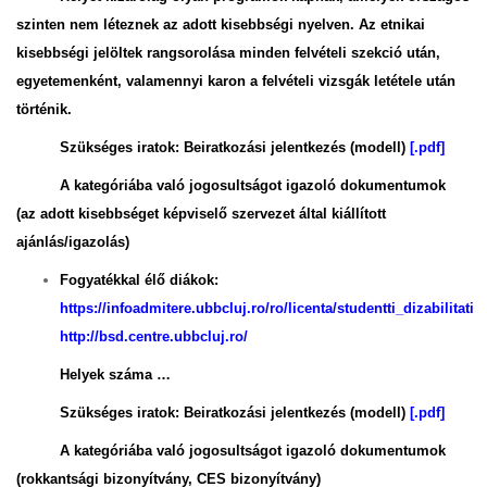
szinten nem léteznek az adott kisebbségi nyelven. Az etnikai
kisebbségi jelöltek rangsorolása minden felvételi szekció után,
egyetemenként, valamennyi karon a felvételi vizsgák letétele után
történik.
Szükséges iratok: Beiratkozási jelentkezés (modell)
[.pdf]
A kategóriába való jogosultságot igazoló dokumentumok
(az adott kisebbséget képviselő szervezet által kiállított
ajánlás/igazolás)
Fogyatékkal élő diákok:
https://infoadmitere.ubbcluj.ro/ro/licenta/studentti_dizabilitati
http://bsd.centre.ubbcluj.ro/
Helyek száma …
Szükséges iratok: Beiratkozási jelentkezés (modell)
[.pdf]
A kategóriába való jogosultságot igazoló dokumentumok
(rokkantsági bizonyítvány, CES bizonyítvány)