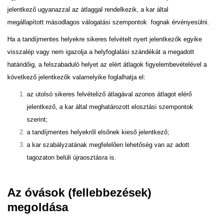
jelentkező ugyanazzal az átlaggal rendelkezik, a kar által
megállapított másodlagos válogatási szempontok fognak érvényesülni.
Ha a tandíjmentes helyekre sikeres felvételt nyert jelentkezők egyike
visszalép vagy nem igazolja a helyfoglalási szándékát a megadott
határidőig, a felszabaduló helyet az elért átlagok figyelembevételével a
következő jelentkezők valamelyike foglalhatja el:
az utolsó sikeres felvételiző átlagával azonos átlagot elérő
jelentkező, a kar által meghatározott elosztási szempontok
szerint;
a tandíjmentes helyekről elsőnek kieső jelentkező;
a kar szabályzatának megfelelően lehetőség van az adott
tagozaton belüli újraosztásra is.
Az óvások (fellebbezések)
megoldása