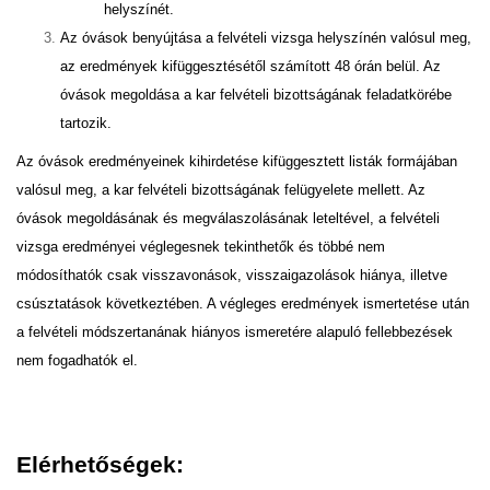
helyszínét.
Az óvások benyújtása a felvételi vizsga helyszínén valósul meg,
az eredmények kifüggesztésétől számított 48 órán belül. Az
óvások megoldása a kar felvételi bizottságának feladatkörébe
tartozik.
Az óvások eredményeinek kihirdetése kifüggesztett listák formájában
valósul meg, a kar felvételi bizottságának felügyelete mellett. Az
óvások megoldásának és megválaszolásának leteltével, a felvételi
vizsga eredményei véglegesnek tekinthetők és többé nem
módosíthatók csak visszavonások, visszaigazolások hiánya, illetve
csúsztatások következtében. A végleges eredmények ismertetése után
a felvételi módszertanának hiányos ismeretére alapuló fellebbezések
nem fogadhatók el.
Elérhetőségek: