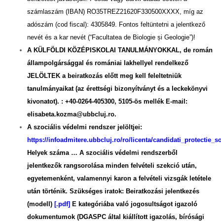
számlaszám (IBAN) RO35TREZ21620F330500XXXX, míg az
adószám (cod fiscal): 4305849. Fontos feltüntetni a
jelentkező
nevét és a kar nevét (“Facultatea de Biologie și Geologie”)!
A KÜLFÖLDI KÖZÉPISKOLAI TANULMÁNYOKKAL, de román
állampolgársággal és romániai lakhellyel rendelkező
JELÖLTEK
a beiratkozás előtt meg kell feleltetniük
tanulmányaikat (az érettségi bizonyítványt és a leckekönyvi
kivonatot). : +40-0264-405300,
5105-ös mellék E-mail:
elisabeta.kozma@ubbcluj.ro.
A szociális védelmi rendszer jelöltjei:
https://infoadmitere.ubbcluj.ro/ro/licenta/candidati_protectie_s
Helyek száma …
A szociális védelmi rendszerből
jelentkezők rangsorolása minden felvételi szekció után,
egyetemenként, valamennyi karon a felvételi vizsgák letétele
után történik.
Szükséges iratok: Beiratkozási jelentkezés
(modell)
[.pdf]
E kategóriába való jogosultságot igazoló
dokumentumok (DGASPC által kiállított igazolás, bírósági