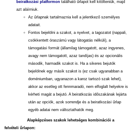
beiratkozási platformon
található űrlapot kell kitölteniük, majd
azt aláírniuk.
Az űrlapnak tartalmaznia kell a jelentkező személyes
adatait.
Fontos bejelölni a szakot, a nyelvet, a tagozatot (nappali,
csökkentett óraszámú vagy látogatás nélküli), a
támogatási formát (államilag támogatott, azaz ingyenes,
avagy nem támogatott, azaz tandíjas) és az opcionális
második, harmadik szakot is. Ha a sikeres bejutók
bejelölnek egy másik szakot is (ez csak ugyanabban a
doméniumban, ugyanazon a karoz tartozó szak lehet),
akkor az esetleg ott fennmaradó, nem elfoglalt helyekre is
kérheti magát a bejutó. A beiratkozás időszakának lejárta
után az opciók, azok sorrendje és a beiratkozási űrlap
egyéb adatai nem változtathatók meg.
Alapképzéses szakok lehetséges kombinációi a
felvételi űrlapon: