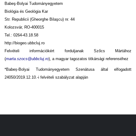
Babeş-Bolyai Tudományegyetem
Biológia és Geológia Kar
Str. Republicii (Gheorghe Bilaşcu) nr. 44
Kolozsvár, RO-400015
Tel.: 0264-43.18.58
http://biogeo.ubbcluj.ro
Felvételi információkért forduljanak Szőcs Mártához
(
marta.szocs@ubbcluj.ro
), a magyar tagozatos titkársági referenséhez
*Babeș-Bolyai Tudományegyetem Szenátusa által elfogadott
24050/2019.12.10.-i felvételi szabályzat alapján