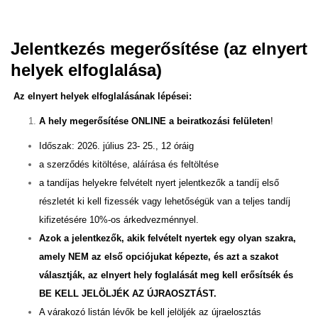
Jelentkezés megerősítése (az elnyert
helyek elfoglalása)
Az elnyert helyek elfoglalásának lépései:
A hely megerősítése ONLINE a beiratkozási felületen
!
Időszak: 2026. július 23- 25., 12 óráig
a szerződés kitöltése, aláírása és feltöltése
a tandíjas helyekre felvételt nyert jelentkezők a tandíj első
részletét ki kell fizessék vagy lehetőségük van a teljes tandíj
kifizetésére 10%-os árkedvezménnyel.
Azok a jelentkezők, akik felvételt nyertek egy olyan szakra,
amely NEM az első opciójukat képezte, és azt a szakot
választják, az elnyert hely foglalását meg kell erősítsék és
BE KELL JELÖLJÉK AZ ÚJRAOSZTÁST.
A várakozó listán lévők be kell jelöljék az újraelosztás