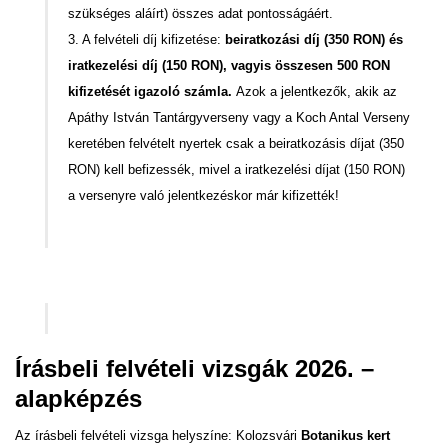
szükséges aláírt) összes adat pontosságáért.
3. A felvételi díj kifizetése:
beiratkozási díj (350 RON) és
iratkezelési díj (150 RON), vagyis összesen 500 RON
kifizetését igazoló számla.
Azok a jelentkezők, akik az
Apáthy István Tantárgyverseny vagy a Koch Antal Verseny
keretében felvételt nyertek csak a beiratkozási
s díjat (350
RON) kell befizessék, mivel a iratkezelési díjat (150 RON)
a versenyre való jelentkezéskor már kifizették!
Írásbeli felvételi vizsgák 2026. –
alapképzés
Az írásbeli felvételi vizsga helyszíne: Kolozsvári
Botanikus kert