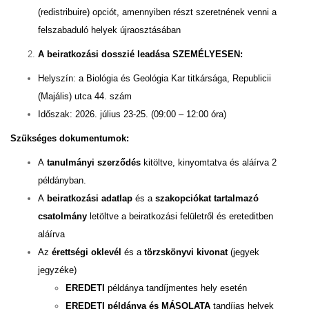
(redistribuire) opciót, amennyiben részt szeretnének venni a
felszabaduló helyek újraosztásában
A beiratkozási dosszié leadása SZEMÉLYESEN:
Helyszín: a Biológia és Geológia Kar titkársága, Republicii
(Majális) utca 44. szám
Időszak: 2026. július 23-25. (09:00 – 12:00 óra)
Szükséges dokumentumok:
A
tanulmányi szerződés
kitöltve, kinyomtatva és aláírva 2
példányban.
A
beiratkozási adatlap
és a
szakopciókat tartalmazó
csatolmány
letöltve a beiratkozási felületről és ereteditben
aláírva
Az
érettségi oklevél
és a
törzskönyvi kivonat
(jegyek
jegyzéke)
EREDETI
példánya tandíjmentes hely esetén
EREDETI példánya és MÁSOLATA
tandíjas helyek