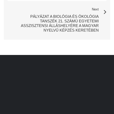
Next
PÁLYÁZAT A BIOLÓGIA ÉS ÖKOLÓGIA
TANSZÉK 21. SZÁMÚ EGYETEMI
ASSZISZTENSI ÁLLÁSHELYÉRE A MAGYAR
NYELVŰ KÉPZÉS KERETÉBEN