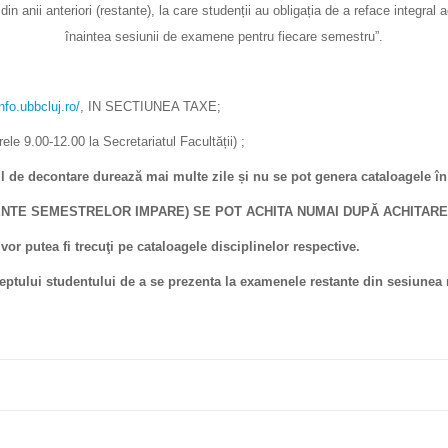
in anii anteriori (restante), la care studenții au obligația de a reface integral
înaintea sesiunii de examene pentru fiecare semestru”.
nfo.ubbcluj.ro/
, IN SECTIUNEA TAXE;
rele 9.00-12.00 la Secretariatul Facultății) ;
 de decontare durează mai multe zile și nu se pot genera cataloagele în 
ENTE SEMESTRELOR IMPARE) SE POT ACHITA NUMAI DUPĂ ACHITAREA 
vor putea fi trecuţi pe cataloagele disciplinelor respective.
lui studentului de a se prezenta la examenele restante din sesiunea 