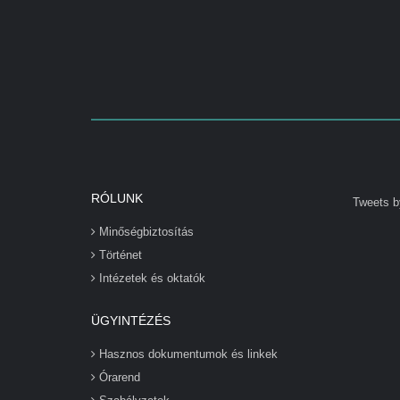
RÓLUNK
Tweets b
Minőségbiztosítás
Történet
Intézetek és oktatók
ÜGYINTÉZÉS
Hasznos dokumentumok és linkek
Órarend