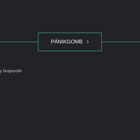
PÁNIKGOMB
y biogeoubb