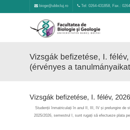
bioge@ubbcluj.ro
Tel: 0264-431858, Fax.: 026
Vizsgák befizetése, I. félév
(érvényes a tanulmányaikat
Vizsgák befizetése, I. félév, 20
Studenții înmatriculați în anul II, III, IV și prelungire de 
2025/2026, semestrul I, sunt rugați să efectueze plata p