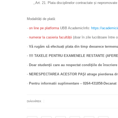
,,Art. 21. Plata disciplinelor contractate și nepromovate d
Modalități de plată:
·
on line pe platforma
UBB AcademicInfo:
https://academici
·
numerar la casieria facultății
(doar în zile lucrătoare între o
·
Vă rugăm să efectuați plata din timp deoarece termenul
· !!!! TAXELE PENTRU EXAMENELE RESTANTE (AFER
·
Doar studenţii care au respectat condiţiile de înscriere 
· NERESPECTAREA ACESTOR PAŞI atrage pierderea dreptu
·
Pentru informatii suplimentare – 0264-431858-Decanat
|
DIÁKHÍREK