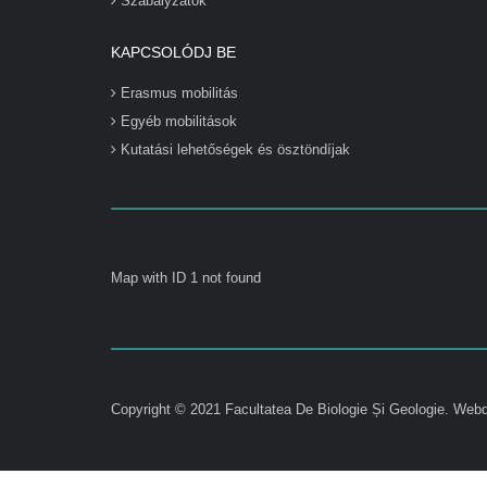
Szabályzatok
KAPCSOLÓDJ BE
Erasmus mobilitás
Egyéb mobilitások
Kutatási lehetőségek és ösztöndíjak
Map with ID 1 not found
Copyright © 2021 Facultatea De Biologie Și Geologie.
Webd