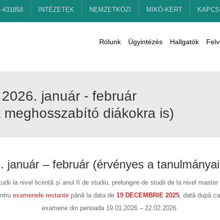
4-431858
INTÉZETEK
NEMZETKÖZI
MIKÓ-KERT
KAPCS
Rólunk
Ügyintézés
Hallgatók
Felv
, 2026. január - február
 meghosszabító diákokra is)
26. január – február (érvényes a tanulmánya
studii la nivel licență și anul II de studiu, prelungire de studii de la nivel mast
entru
examenele restante
până la data de
19 DECEMBRIE 2025
, dată după ca
examene din perioada 19.01.2026 – 22.02.2026.