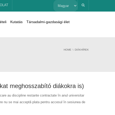
Nyelv
OLAT
kiválasztása
ételi
Kutatás
Társadalmi-gazdasági élet
HOME
DIÁKHÍREK
ikat meghosszabító diákokra is)
er care au discipline restante contractate în anul universitar
re nu se mai acceptă plata pentru accesul în sesiunea de