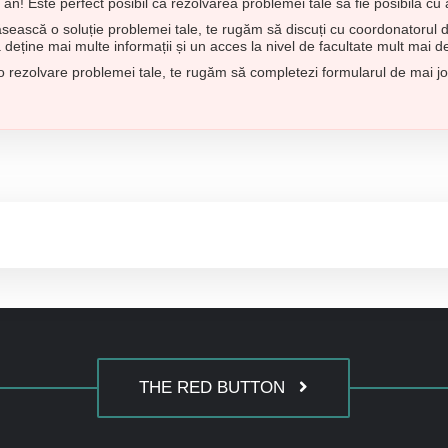
an! Este perfect posibil ca rezolvarea problemei tale să fie posibilă cu 
sească o soluție problemei tale, te rugăm să discuți cu coordonatorul de
 deține mai multe informații și un acces la nivel de facultate mult mai 
 o rezolvare problemei tale, te rugăm să completezi formularul de mai jo
THE RED BUTTON