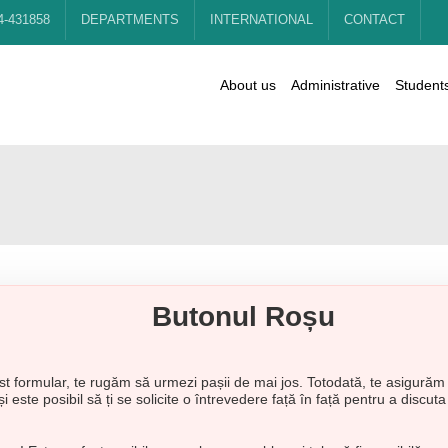
4-431858
DEPARTMENTS
INTERNATIONAL
CONTACT
About us
Administrative
Student
Butonul Roșu
est formular, te rugăm să urmezi pașii de mai jos. Totodată, te asigurăm
i este posibil să ți se solicite o întrevedere față în față pentru a discut