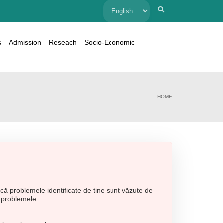
Choose
a
s
Admission
Reseach
Socio-Economic
language
HOME
 că problemele identificate de tine sunt văzute de
a problemele.