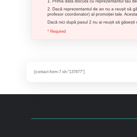
1. Prima dată discută cu reprezentantul tău de 
2. Dacă reprezentantul de an nu a reușit să gă
profesor coordonator) al promoției tale. Acesta
Dacă nici după pasul 2 nu ai reușit să găsești
* Required
[contact-form-7 id=”137877″]