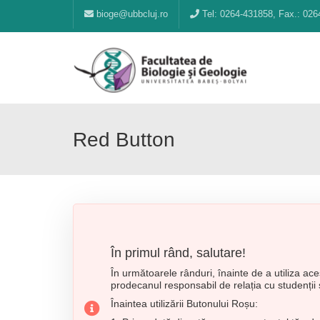
bioge@ubbcluj.ro
Tel: 0264-431858, Fax.: 026
Red Button
În primul rând, salutare!
În următoarele rânduri, înainte de a utiliza ac
prodecanul responsabil de relația cu studenții ș
Înaintea utilizării Butonului Roșu: