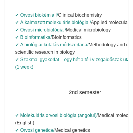
Orvosi biokémia I/
Clinical biochemistry
Alkalmazott molekuláris biológia /
Applied molecular b
Orvosi microbiológia /
Medical microbiology
Bioinformatika/
Bioinformatics
A biológiai kutatás módszertana/
Methodology and ethi
scientific research in biology
Szakmai gyakorlat – egy hét a téli vizsgaidőszak után
(1 week)
2nd semester
Molekuláris orvosi biológia (angolul)/
Medical molecul
(English)
Orvosi genetica/
Medical genetics