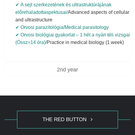
A sejt szerkezetének és ultrastruktúrájának
előrehaladottaspektusai/
Advanced aspects of cellular st
and ultrastructure
Orvosi parazitológia/Medical parasitology
Orvosi biológiai gyakorlat – 1 hét a nyári téli vizsgai
(Össz=14 óra)/
Practice in medical biology (1 week)
2nd year
THE RED BUTTON