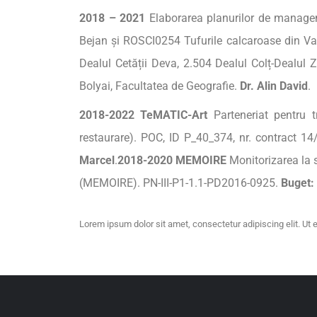
2018
–
2021
Elaborarea planurilor de manage
Bejan și ROSCI0254 Tufurile calcaroase din Val
Dealul Cetății Deva, 2.504 Dealul Colț-Dealul 
Bolyai, Facultatea de Geografie.
Dr.
Alin David
.
2018-2022
TeMATIC
-Art
Parteneriat pentru t
restaurare). POC, ID P_40_374, nr. contract 1
Marcel
.
2018-2020 MEMOIRE
Monitorizarea la 
(MEMOIRE). PN-III-P1-1.1-PD2016-0925.
Buget
:
Lorem ipsum dolor sit amet, consectetur adipiscing elit. Ut el