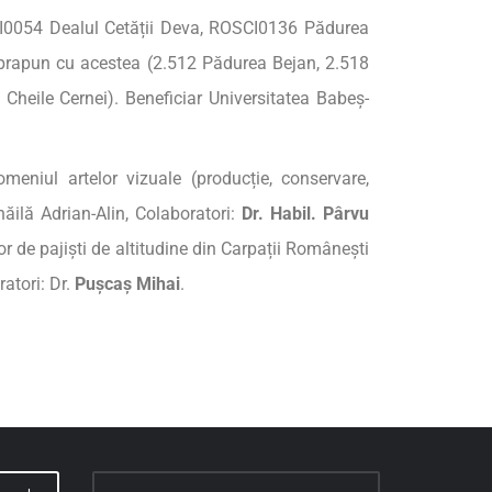
CI0054 Dealul Cetății Deva, ROSCI0136 Pădurea
suprapun cu acestea (2.512 Pădurea Bejan, 2.518
Cheile Cernei). Beneficiar Universitatea Babeș-
meniul artelor vizuale (producție, conservare,
hăilă Adrian-Alin, Colaboratori:
Dr.
Habil.
Pârvu
r de pajiști de altitudine din Carpații Românești
ratori: Dr.
Pușcaș
Mihai
.