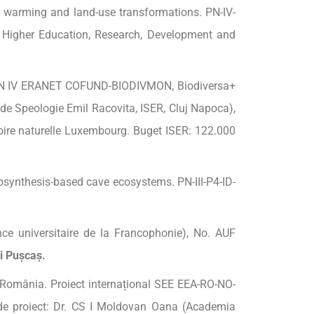
e warming and land-use transformations. PN-IV-
r Higher Education, Research, Development and
t. PN IV ERANET COFUND-BIODIVMON, Biodiversa+
 de Speologie Emil Racovita, ISER, Cluj Napoca),
stoire naturelle Luxembourg. Buget ISER: 122.000
ynthesis-based cave ecosystems. PN-III-P4-ID-
nce universitaire de la Francophonie), No. AUF
i
Pușcaș.
n România. Proiect internațional SEE EEA-RO-NO-
 de proiect: Dr. CS I Moldovan Oana (Academia