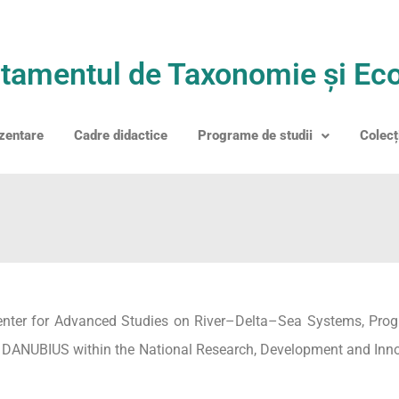
tamentul de Taxonomie și Eco
zentare
Cadre didactice
Programe de studii
Colecț
enter for Advanced Studies on River–Delta–Sea Systems, Progra
– DANUBIUS within the National Research, Development and Inno