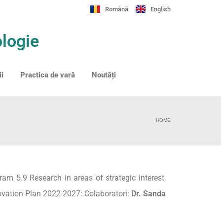
Română
English
logie
ii
Practica de vară
Noutăți
HOME
m 5.9 Research in areas of strategic interest,
vation Plan 2022-2027: Colaboratori:
Dr. Sanda