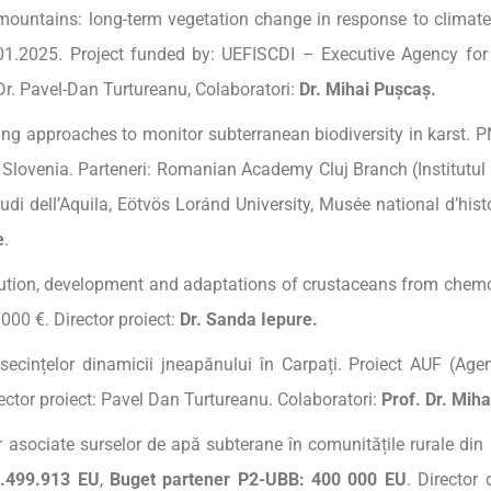
 mountains: long-term vegetation change in response to climat
01.2025. Project funded by: UEFISCDI – Executive Agency fo
Dr. Pavel-Dan Turtureanu, Colaboratori:
Dr. Mihai Pușcaș.
ting approaches to monitor subterranean biodiversity in kars
 Slovenia. Parteneri: Romanian Academy Cluj Branch (Institutul
Studi dell’Aquila, Eötvös Loránd University, Musée national d’hi
e
.
ion, development and adaptations of crustaceans from chemos
0 €. Director proiect:
Dr. Sanda Iepure.
ecințelor dinamicii jneapănului în Carpați. Proiect AUF (Age
rector proiect: Pavel Dan Turtureanu. Colaboratori:
Prof.
Dr.
Miha
or asociate surselor de apă subterane în comunitățile rurale di
1.499.913 EU
,
Buget
partener
P2-UBB: 400 000 EU
. Director