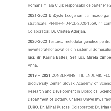
Română, filiala Cluj); responsabil de partener P
2021-2023
UnCycle
Ecogenomica microorganisme
stratificate. PN-III-P4-ID-PCE-2020-1559, nr. c
Colaboratori:
Dr.
Cristea
Adorján
.
2020-2022
Testarea metodelor genetice pentru 
nevertebratelor acvatice din sistemul Somesulu
lucr
.
dr.
Karina
Battes
,
Șef
lucr
. Mirela
Cîmpe
Anna.
2019 – 2021
CONSERVING THE ENDEMIC FLORA 
Biodiversity Center, Slovak Academy of Science
Research and Development in Biological Scienc
Department of Botany, Charles University, Prag
EURO
.
Dr.
Mihai Puscas,
Colaboratori:
Dr.
Irina