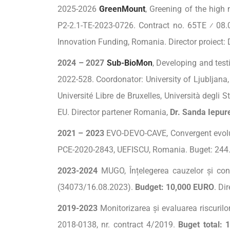
2025-2026
GreenMount
, Greening of the high
P2-2.1-TE-2023-0726. Contract no. 65TE ⁄ 08.
Innovation Funding, Romania. Director proiect: 
2024 – 2027
Sub-BioMon
, Developing and tes
2022-528. Coordonator: University of Ljubljana,
Université Libre de Bruxelles, Università degli 
EU. Director partener Romania,
Dr. Sanda Iepur
2021 – 2023
EVO-DEVO-CAVE, Convergent evolut
PCE-2020-2843, UEFISCU, Romania. Buget: 244.00
2023-2024
MUGO, Înțelegerea cauzelor și cons
(34073/16.08.2023).
Budget: 10,000 EURO
. Di
2019-2023
Monitorizarea și evaluarea riscuril
2018-0138, nr. contract 4/2019.
Buget
total: 