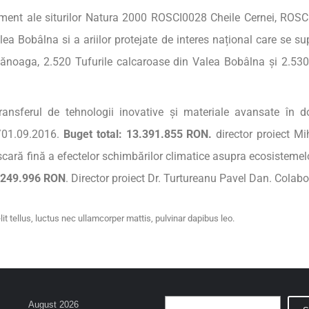
ment ale siturilor Natura 2000 ROSCI0028 Cheile Cernei, ROS
ea Bobâlna si a ariilor protejate de interes național care se 
Zănoaga, 2.520 Tufurile calcaroase din Valea Bobâlna și 2.530 
ransferul de tehnologii inovative și materiale avansate în do
4/01.09.2016.
Buget
total: 13.391.855 RON.
director proiect Mi
scară fină a efectelor schimbărilor climatice asupra ecosistemelo
 249.996 RON
. Director proiect Dr. Turtureanu Pavel Dan. Colabo
it tellus, luctus nec ullamcorper mattis, pulvinar dapibus leo.
August 2026