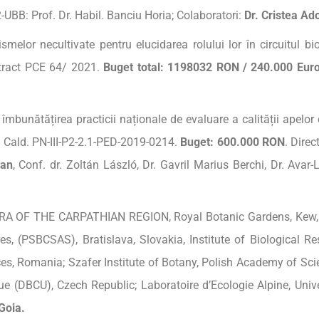
2-UBB: Prof. Dr. Habil. Banciu Horia; Colaboratori:
Dr.
Cristea
Ado
lor necultivate pentru elucidarea rolului lor în circuitul biog
ontract PCE 64/ 2021.
Buget
total: 1198032 RON / 240.000 Euro
îmbunătățirea practicii naționale de evaluare a calității apelo
i Cald. PN-III-P2-2.1-PED-2019-0214.
Buget
: 600.000 RON
. Direc
an
, Conf. dr. Zoltán László, Dr. Gavril Marius Berchi, Dr. Ava
OF THE CARPATHIAN REGION, Royal Botanic Gardens, Kew, UK
s, (PSBCSAS), Bratislava, Slovakia, Institute of Biological Res
es, Romania; Szafer Institute of Botany, Polish Academy of Sc
ue (DBCU), Czech Republic; Laboratoire d’Ecologie Alpine, Univ
Goia.