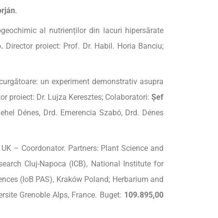
rján
.
eochimic al nutrienților din lacuri hipersărate
.
Director proiect: Prof. Dr. Habil. Horia Banciu;
r curgătoare: un experiment demonstrativ asupra
tor proiect: Dr. Lujza Keresztes; Colaboratori:
Șef
r-Lehel Dénes, Drd. Emerencia Szabó, Drd. Dénes
 – Coordonator. Partners: Plant Science and
earch Cluj-Napoca (ICB), National Institute for
iences (IoB PAS), Kraków Poland; Herbarium and
ersite Grenoble Alps, France. Buget:
109.895,00