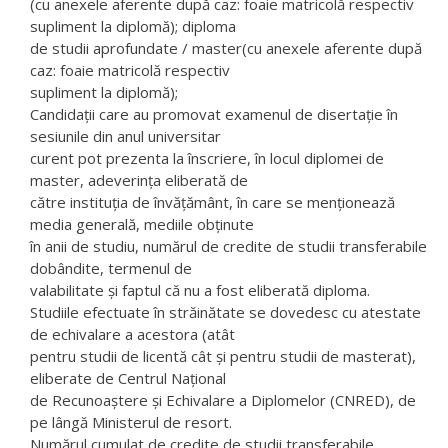
(cu anexele aferente după caz: foaie matricolă respectiv
supliment la diplomă); diploma
de studii aprofundate / master(cu anexele aferente după
caz: foaie matricolă respectiv
supliment la diplomă);
Candidații care au promovat examenul de disertație în
sesiunile din anul universitar
curent pot prezenta la înscriere, în locul diplomei de
master, adeverința eliberată de
către instituția de învățământ, în care se menționează
media generală, mediile obținute
în anii de studiu, numărul de credite de studii transferabile
dobândite, termenul de
valabilitate și faptul că nu a fost eliberată diploma.
Studiile efectuate în străinătate se dovedesc cu atestate
de echivalare a acestora (atât
pentru studii de licentă cât și pentru studii de masterat),
eliberate de Centrul Național
de Recunoaștere și Echivalare a Diplomelor (CNRED), de
pe lângă Ministerul de resort.
Numărul cumulat de credite de studii transferabile