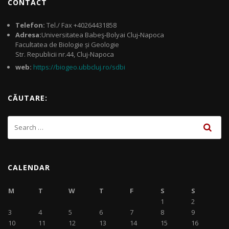
CONTACT
Telefon:
Tel./ Fax +40264431858
Adresa:
Universitatea Babeş-Bolyai Cluj-Napoca
Facultatea de Biologie și Geologie
Str. Republicii nr.44, Cluj-Napoca
web:
https://biogeo.ubbcluj.ro/sdbi
CĂUTARE:
CALENDAR
M
T
W
T
F
S
S
1
2
3
4
5
6
7
8
9
10
11
12
13
14
15
16