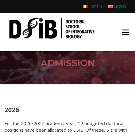
Skip
Română
English
to
content
SCOA
DOCT
BIOLO
INTEG
ADMISSION
2026
For the 2026/2027 academic year, 12 budgeted doctoral
positions have been allocated to DSIB. Of these, 5 are with