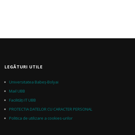
LEGĂTURI UTILE
Universitatea Babeș-Bolyai
Mail UBB
Facilități IT UBB
PROTECTIA DATELOR CU CARACTER PERSONAL
Politica de utilizare a cookies-urilor