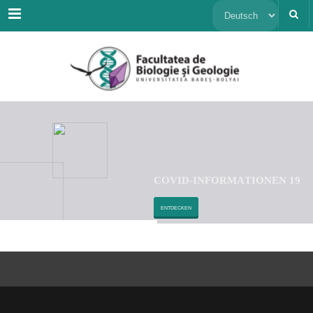
Menu
Sprache
auswählen
C
O
V
I
D
-
I
N
F
O
R
M
A
T
I
O
N
E
N
1
9
ENTDECKEN