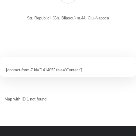
Str. Republicii (Gh. Bilașcu) nr.44, Cluj-Napoca
[contact-form-7 id=”141405″ title=”Contact”]
Map with ID 1 not found